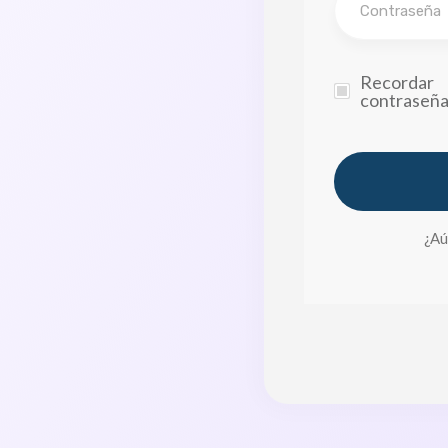
Recordar
contraseñ
¿Aú